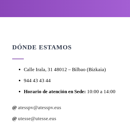
DÓNDE ESTAMOS
Calle
Irala, 31
48012 – Bilbao (Bizkaia)
944 43 43 44
Horario de atención en Sede:
10:00 a 14:00
@
atesspv@atesspv.eus
@
utesse@utesse.eus