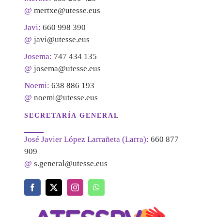
@
mertxe@utesse.eus
Javi:
660 998 390
@
javi@utesse.eus
Josema:
747 434 135
@
josema@utesse.eus
Noemi:
638 886 193
@
noemi@utesse.eus
SECRETARÍA GENERAL
José Javier López Larrañeta (Larra):
660 877
909
@
s.general@utesse.eus