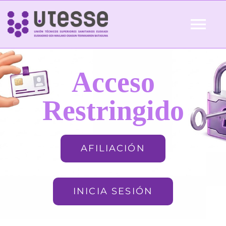
Skip
to
Tog
content
Nav
Inicio
Acceso
QUIÉNES SOMOS
Restringido
ACTUALIDAD
AFILIACIÓN
AFILIACIÓN
INICIA SESIÓN
FORMACIÓN