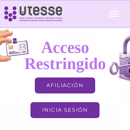
Skip
to
Tog
content
Nav
Inicio
Acceso
QUIÉNES SOMOS
Restringido
ACTUALIDAD
AFILIACIÓN
AFILIACIÓN
INICIA SESIÓN
FORMACIÓN