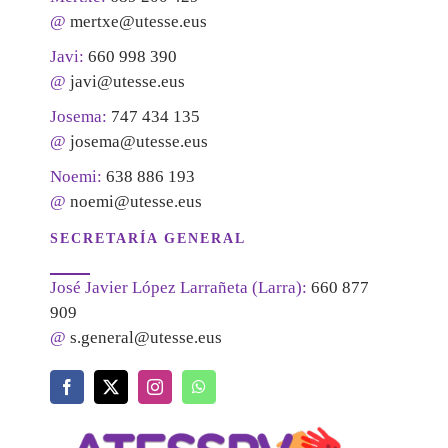
@
mertxe@utesse.eus
Javi:
660 998 390
@
javi@utesse.eus
Josema:
747 434 135
@
josema@utesse.eus
Noemi:
638 886 193
@
noemi@utesse.eus
SECRETARÍA GENERAL
José Javier López Larrañeta (Larra):
660 877
909
@
s.general@utesse.eus