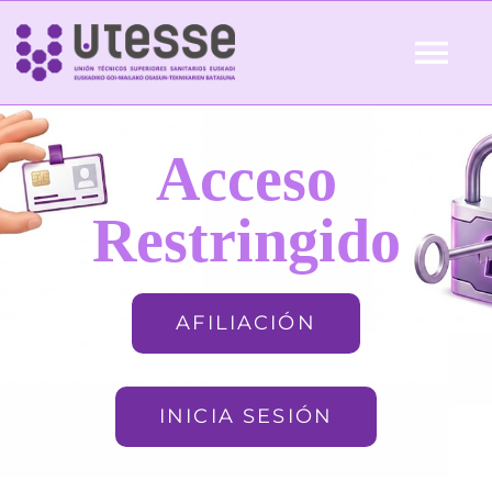
Skip
to
Tog
content
Nav
Inicio
Acceso
QUIÉNES SOMOS
Restringido
ACTUALIDAD
AFILIACIÓN
AFILIACIÓN
INICIA SESIÓN
FORMACIÓN