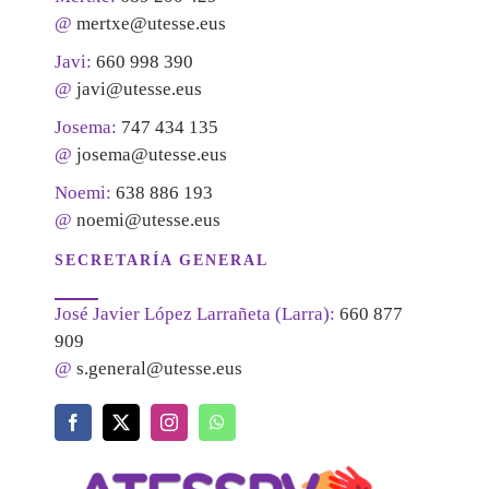
@
mertxe@utesse.eus
Javi:
660 998 390
@
javi@utesse.eus
Josema:
747 434 135
@
josema@utesse.eus
Noemi:
638 886 193
@
noemi@utesse.eus
SECRETARÍA GENERAL
José Javier López Larrañeta (Larra):
660 877
909
@
s.general@utesse.eus