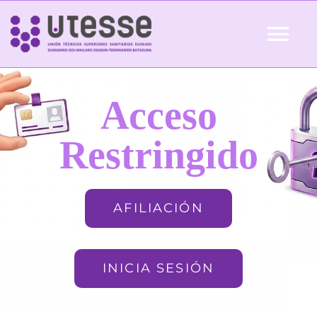
Skip
to
Tog
content
Nav
Inicio
Acceso
QUIÉNES SOMOS
Restringido
ACTUALIDAD
AFILIACIÓN
AFILIACIÓN
INICIA SESIÓN
FORMACIÓN