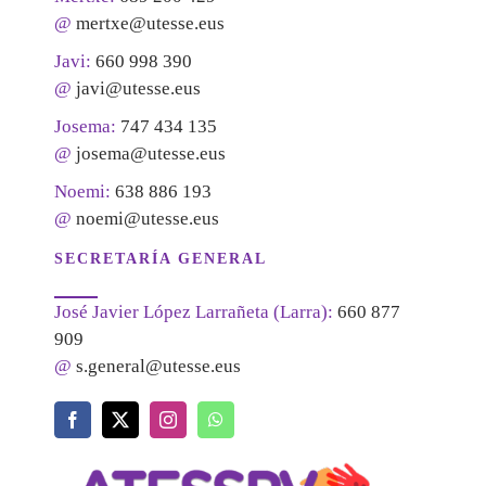
@
mertxe@utesse.eus
Javi:
660 998 390
@
javi@utesse.eus
Josema:
747 434 135
@
josema@utesse.eus
Noemi:
638 886 193
@
noemi@utesse.eus
SECRETARÍA GENERAL
José Javier López Larrañeta (Larra):
660 877
909
@
s.general@utesse.eus