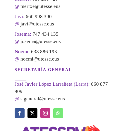
@
mertxe@utesse.eus
Javi:
660 998 390
@
javi@utesse.eus
Josema:
747 434 135
@
josema@utesse.eus
Noemi:
638 886 193
@
noemi@utesse.eus
SECRETARÍA GENERAL
José Javier López Larrañeta (Larra):
660 877
909
@
s.general@utesse.eus