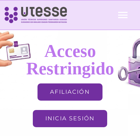
Skip
to
Tog
content
Nav
Inicio
Acceso
QUIÉNES SOMOS
Restringido
ACTUALIDAD
AFILIACIÓN
AFILIACIÓN
INICIA SESIÓN
FORMACIÓN