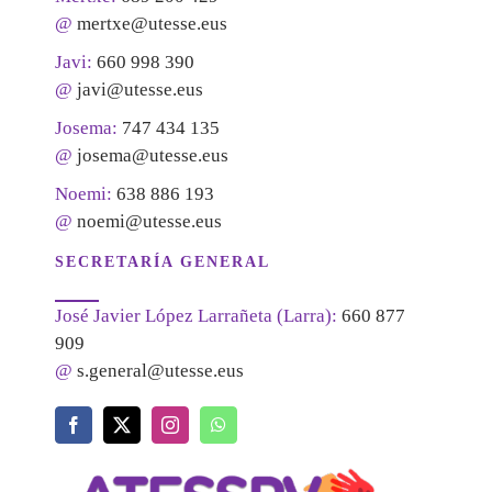
@
mertxe@utesse.eus
Javi:
660 998 390
@
javi@utesse.eus
Josema:
747 434 135
@
josema@utesse.eus
Noemi:
638 886 193
@
noemi@utesse.eus
SECRETARÍA GENERAL
José Javier López Larrañeta (Larra):
660 877
909
@
s.general@utesse.eus