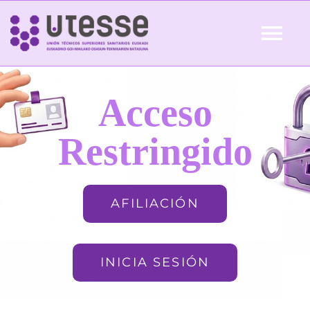
Skip
to
Tog
content
Nav
Inicio
Acceso
QUIÉNES SOMOS
Restringido
ACTUALIDAD
AFILIACIÓN
AFILIACIÓN
INICIA SESIÓN
FORMACIÓN