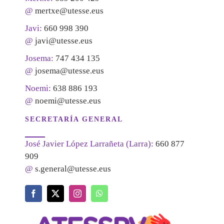
@
mertxe@utesse.eus
Javi:
660 998 390
@
javi@utesse.eus
Josema:
747 434 135
@
josema@utesse.eus
Noemi:
638 886 193
@
noemi@utesse.eus
SECRETARÍA GENERAL
José Javier López Larrañeta (Larra):
660 877
909
@
s.general@utesse.eus