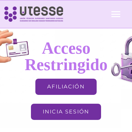
Skip
to
Tog
content
Nav
Inicio
Acceso
QUIÉNES SOMOS
Restringido
ACTUALIDAD
AFILIACIÓN
AFILIACIÓN
INICIA SESIÓN
FORMACIÓN