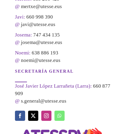
@
mertxe@utesse.eus
Javi:
660 998 390
@
javi@utesse.eus
Josema:
747 434 135
@
josema@utesse.eus
Noemi:
638 886 193
@
noemi@utesse.eus
SECRETARÍA GENERAL
José Javier López Larrañeta (Larra):
660 877
909
@
s.general@utesse.eus