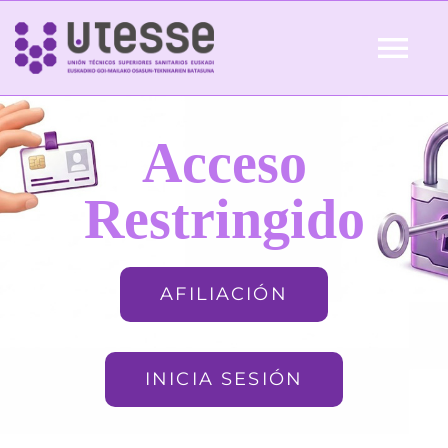
Skip
to
Tog
content
Nav
Inicio
Acceso
QUIÉNES SOMOS
Restringido
ACTUALIDAD
AFILIACIÓN
AFILIACIÓN
INICIA SESIÓN
FORMACIÓN