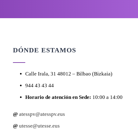
DÓNDE ESTAMOS
Calle
Irala, 31
48012 – Bilbao (Bizkaia)
944 43 43 44
Horario de atención en Sede:
10:00 a 14:00
@
atesspv@atesspv.eus
@
utesse@utesse.eus