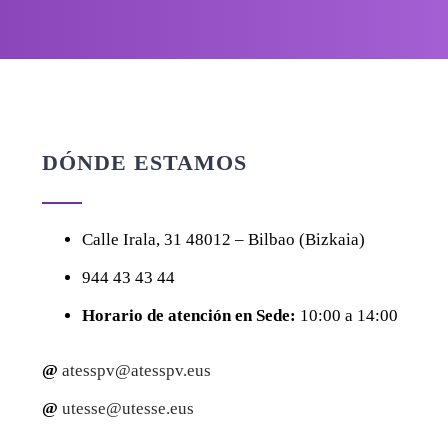
DÓNDE ESTAMOS
Calle
Irala, 31
48012 – Bilbao (Bizkaia)
944 43 43 44
Horario de atención en Sede:
10:00 a 14:00
@
atesspv@atesspv.eus
@
utesse@utesse.eus