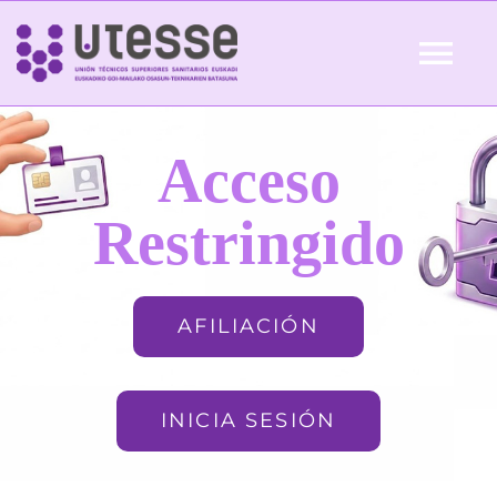
Skip
to
Tog
content
Nav
Inicio
Acceso
QUIÉNES SOMOS
Restringido
ACTUALIDAD
AFILIACIÓN
AFILIACIÓN
INICIA SESIÓN
FORMACIÓN