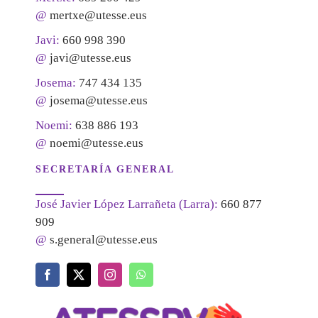
@
mertxe@utesse.eus
Javi:
660 998 390
@
javi@utesse.eus
Josema:
747 434 135
@
josema@utesse.eus
Noemi:
638 886 193
@
noemi@utesse.eus
SECRETARÍA GENERAL
José Javier López Larrañeta (Larra):
660 877
909
@
s.general@utesse.eus