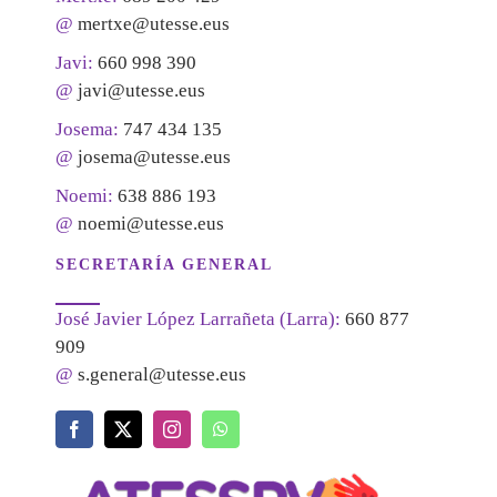
@
mertxe@utesse.eus
Javi:
660 998 390
@
javi@utesse.eus
Josema:
747 434 135
@
josema@utesse.eus
Noemi:
638 886 193
@
noemi@utesse.eus
SECRETARÍA GENERAL
José Javier López Larrañeta (Larra):
660 877
909
@
s.general@utesse.eus