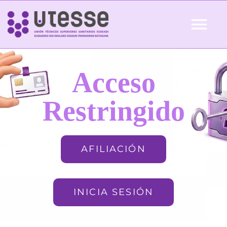
Skip
to
Tog
content
Nav
Inicio
Acceso
QUIÉNES SOMOS
Restringido
ACTUALIDAD
AFILIACIÓN
AFILIACIÓN
INICIA SESIÓN
FORMACIÓN