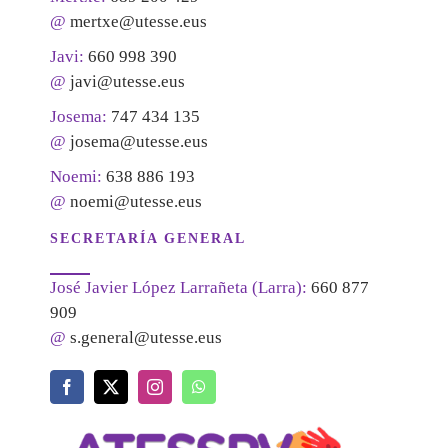
@
mertxe@utesse.eus
Javi:
660 998 390
@
javi@utesse.eus
Josema:
747 434 135
@
josema@utesse.eus
Noemi:
638 886 193
@
noemi@utesse.eus
SECRETARÍA GENERAL
José Javier López Larrañeta (Larra):
660 877
909
@
s.general@utesse.eus