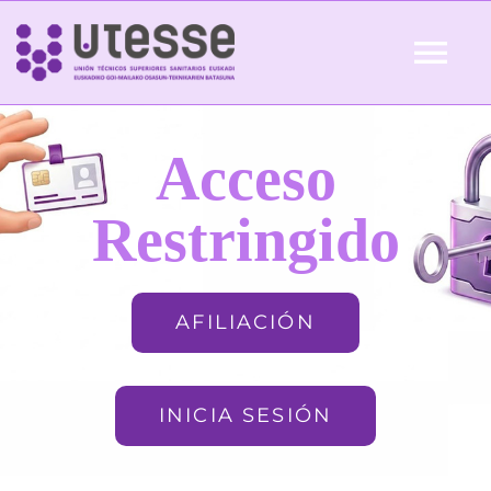
Skip
to
Tog
content
Nav
Inicio
Acceso
QUIÉNES SOMOS
Restringido
ACTUALIDAD
AFILIACIÓN
AFILIACIÓN
INICIA SESIÓN
FORMACIÓN