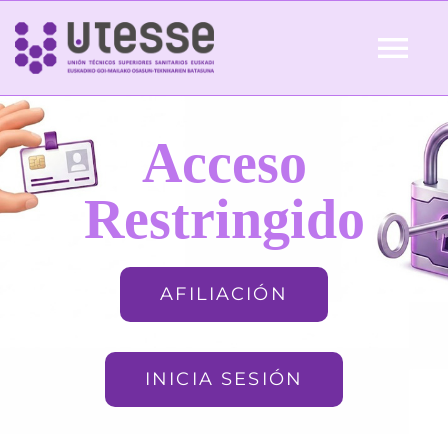
Skip
to
Tog
content
Nav
Inicio
Acceso
QUIÉNES SOMOS
Restringido
ACTUALIDAD
AFILIACIÓN
AFILIACIÓN
INICIA SESIÓN
FORMACIÓN