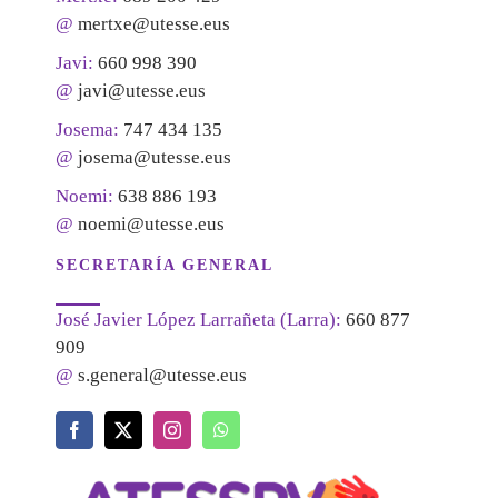
@
mertxe@utesse.eus
Javi:
660 998 390
@
javi@utesse.eus
Josema:
747 434 135
@
josema@utesse.eus
Noemi:
638 886 193
@
noemi@utesse.eus
SECRETARÍA GENERAL
José Javier López Larrañeta (Larra):
660 877
909
@
s.general@utesse.eus