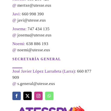
@
mertxe@utesse.eus
Javi:
660 998 390
@
javi@utesse.eus
Josema:
747 434 135
@
josema@utesse.eus
Noemi:
638 886 193
@
noemi@utesse.eus
SECRETARÍA GENERAL
José Javier López Larrañeta (Larra):
660 877
909
@
s.general@utesse.eus