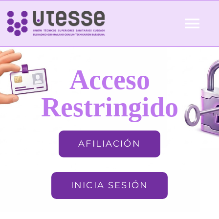
Skip
to
Tog
content
Nav
Inicio
Acceso
QUIÉNES SOMOS
Restringido
ACTUALIDAD
AFILIACIÓN
AFILIACIÓN
INICIA SESIÓN
FORMACIÓN