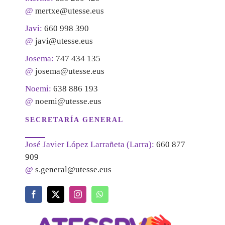
@
mertxe@utesse.eus
Javi:
660 998 390
@
javi@utesse.eus
Josema:
747 434 135
@
josema@utesse.eus
Noemi:
638 886 193
@
noemi@utesse.eus
SECRETARÍA GENERAL
José Javier López Larrañeta (Larra):
660 877
909
@
s.general@utesse.eus