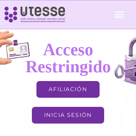
Skip
to
Tog
content
Nav
Inicio
Acceso
QUIÉNES SOMOS
Restringido
ACTUALIDAD
AFILIACIÓN
AFILIACIÓN
INICIA SESIÓN
FORMACIÓN