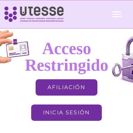
Skip
to
Tog
content
Nav
Inicio
Acceso
QUIÉNES SOMOS
Restringido
ACTUALIDAD
AFILIACIÓN
AFILIACIÓN
INICIA SESIÓN
FORMACIÓN