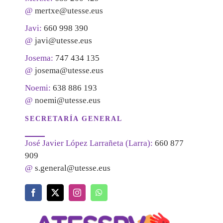
@
mertxe@utesse.eus
Javi:
660 998 390
@
javi@utesse.eus
Josema:
747 434 135
@
josema@utesse.eus
Noemi:
638 886 193
@
noemi@utesse.eus
SECRETARÍA GENERAL
José Javier López Larrañeta (Larra):
660 877
909
@
s.general@utesse.eus