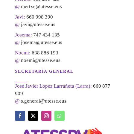
@
mertxe@utesse.eus
Javi:
660 998 390
@
javi@utesse.eus
Josema:
747 434 135
@
josema@utesse.eus
Noemi:
638 886 193
@
noemi@utesse.eus
SECRETARÍA GENERAL
José Javier López Larrañeta (Larra):
660 877
909
@
s.general@utesse.eus