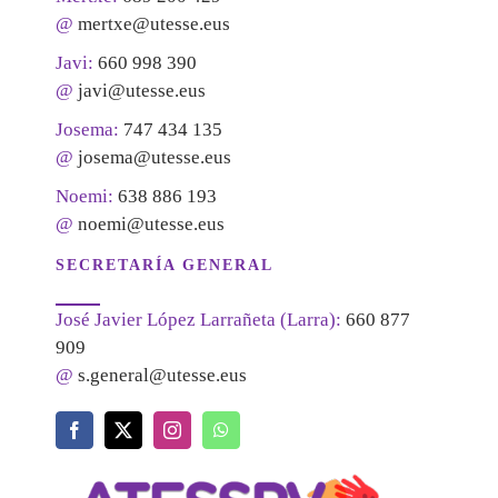
@
mertxe@utesse.eus
Javi:
660 998 390
@
javi@utesse.eus
Josema:
747 434 135
@
josema@utesse.eus
Noemi:
638 886 193
@
noemi@utesse.eus
SECRETARÍA GENERAL
José Javier López Larrañeta (Larra):
660 877
909
@
s.general@utesse.eus