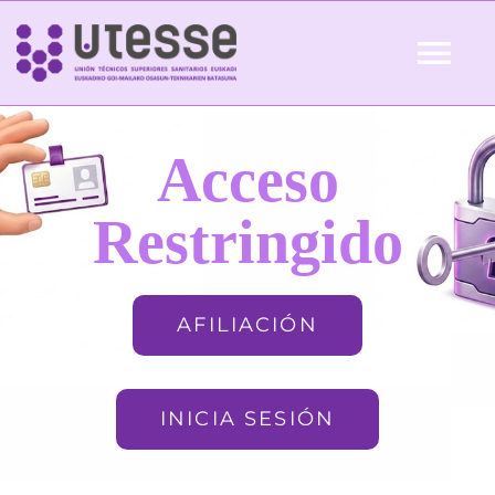
Skip
to
Tog
content
Nav
Inicio
Acceso
QUIÉNES SOMOS
Restringido
ACTUALIDAD
AFILIACIÓN
AFILIACIÓN
INICIA SESIÓN
FORMACIÓN