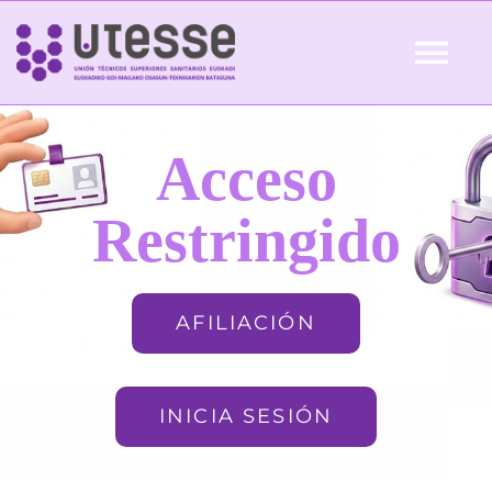
Skip
to
Tog
content
Nav
Inicio
Acceso
QUIÉNES SOMOS
Restringido
ACTUALIDAD
AFILIACIÓN
AFILIACIÓN
INICIA SESIÓN
FORMACIÓN