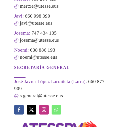
@
mertxe@utesse.eus
Javi:
660 998 390
@
javi@utesse.eus
Josema:
747 434 135
@
josema@utesse.eus
Noemi:
638 886 193
@
noemi@utesse.eus
SECRETARÍA GENERAL
José Javier López Larrañeta (Larra):
660 877
909
@
s.general@utesse.eus