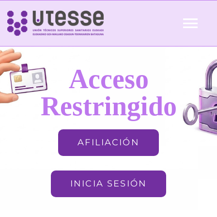
Skip
to
Tog
content
Nav
Inicio
Acceso
QUIÉNES SOMOS
Restringido
ACTUALIDAD
AFILIACIÓN
AFILIACIÓN
INICIA SESIÓN
FORMACIÓN