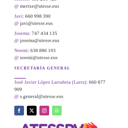
@
mertxe@utesse.eus
Javi:
660 998 390
@
javi@utesse.eus
Josema:
747 434 135
@
josema@utesse.eus
Noemi:
638 886 193
@
noemi@utesse.eus
SECRETARÍA GENERAL
José Javier López Larrañeta (Larra):
660 877
909
@
s.general@utesse.eus