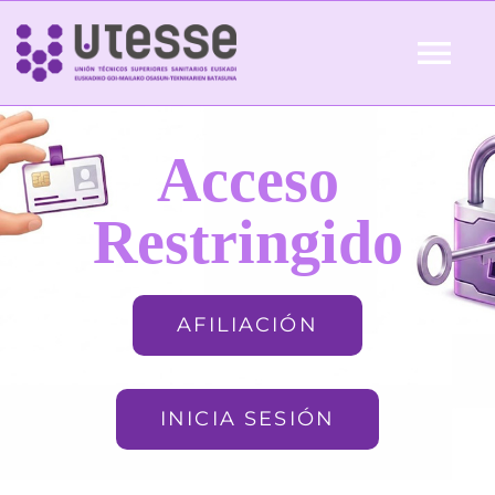
Skip
to
Tog
content
Nav
Inicio
Acceso
QUIÉNES SOMOS
Restringido
ACTUALIDAD
AFILIACIÓN
AFILIACIÓN
INICIA SESIÓN
FORMACIÓN