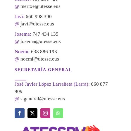
@
mertxe@utesse.eus
Javi:
660 998 390
@
javi@utesse.eus
Josema:
747 434 135
@
josema@utesse.eus
Noemi:
638 886 193
@
noemi@utesse.eus
SECRETARÍA GENERAL
José Javier López Larrañeta (Larra):
660 877
909
@
s.general@utesse.eus