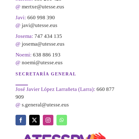
@
mertxe@utesse.eus
Javi:
660 998 390
@
javi@utesse.eus
Josema:
747 434 135
@
josema@utesse.eus
Noemi:
638 886 193
@
noemi@utesse.eus
SECRETARÍA GENERAL
José Javier López Larrañeta (Larra):
660 877
909
@
s.general@utesse.eus