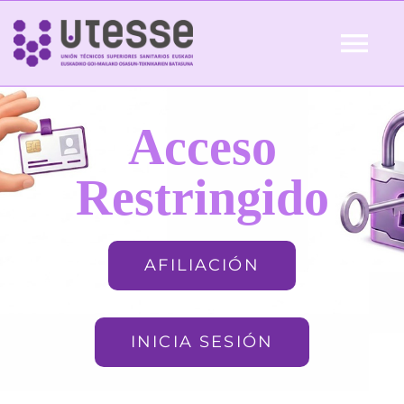
Skip
to
Tog
content
Nav
Inicio
Acceso
QUIÉNES SOMOS
Restringido
ACTUALIDAD
AFILIACIÓN
AFILIACIÓN
INICIA SESIÓN
FORMACIÓN