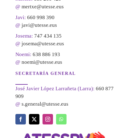
@
mertxe@utesse.eus
Javi:
660 998 390
@
javi@utesse.eus
Josema:
747 434 135
@
josema@utesse.eus
Noemi:
638 886 193
@
noemi@utesse.eus
SECRETARÍA GENERAL
José Javier López Larrañeta (Larra):
660 877
909
@
s.general@utesse.eus