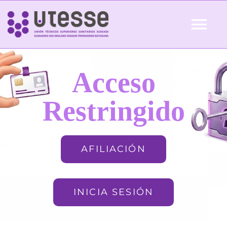
Skip
to
Tog
content
Nav
Inicio
Acceso
QUIÉNES SOMOS
Restringido
ACTUALIDAD
AFILIACIÓN
AFILIACIÓN
INICIA SESIÓN
FORMACIÓN