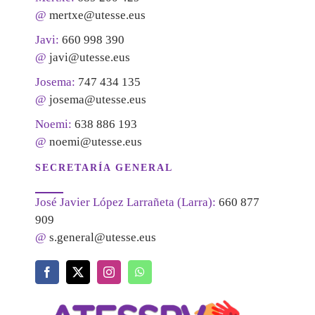
@
mertxe@utesse.eus
Javi:
660 998 390
@
javi@utesse.eus
Josema:
747 434 135
@
josema@utesse.eus
Noemi:
638 886 193
@
noemi@utesse.eus
SECRETARÍA GENERAL
José Javier López Larrañeta (Larra):
660 877
909
@
s.general@utesse.eus