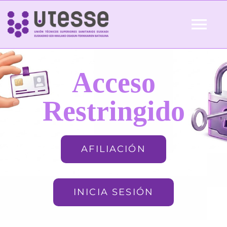
Skip
to
Tog
content
Nav
Inicio
Acceso
QUIÉNES SOMOS
Restringido
ACTUALIDAD
AFILIACIÓN
AFILIACIÓN
INICIA SESIÓN
FORMACIÓN