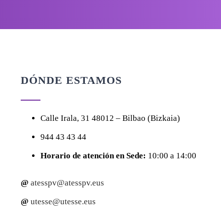
DÓNDE ESTAMOS
Calle
Irala, 31
48012 – Bilbao (Bizkaia)
944 43 43 44
Horario de atención en Sede:
10:00 a 14:00
@
atesspv@atesspv.eus
@
utesse@utesse.eus