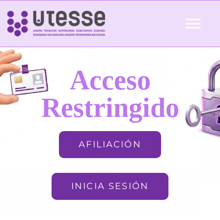
Skip
to
Tog
content
Nav
Inicio
Acceso
QUIÉNES SOMOS
Restringido
ACTUALIDAD
AFILIACIÓN
AFILIACIÓN
INICIA SESIÓN
FORMACIÓN