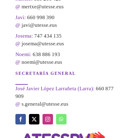
@
mertxe@utesse.eus
Javi:
660 998 390
@
javi@utesse.eus
Josema:
747 434 135
@
josema@utesse.eus
Noemi:
638 886 193
@
noemi@utesse.eus
SECRETARÍA GENERAL
José Javier López Larrañeta (Larra):
660 877
909
@
s.general@utesse.eus