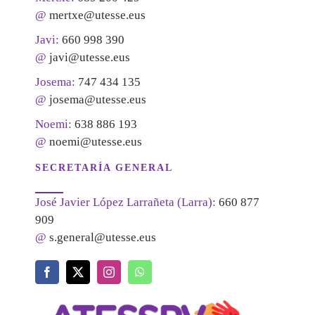
@
mertxe@utesse.eus
Javi:
660 998 390
@
javi@utesse.eus
Josema:
747 434 135
@
josema@utesse.eus
Noemi:
638 886 193
@
noemi@utesse.eus
SECRETARÍA GENERAL
José Javier López Larrañeta (Larra):
660 877
909
@
s.general@utesse.eus