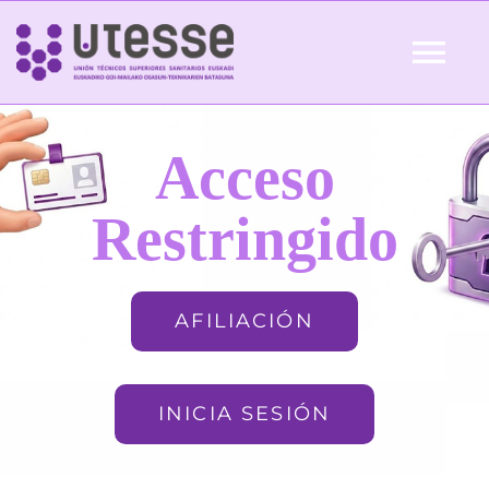
Skip
to
Tog
content
Nav
Inicio
Acceso
QUIÉNES SOMOS
Restringido
ACTUALIDAD
AFILIACIÓN
AFILIACIÓN
INICIA SESIÓN
FORMACIÓN