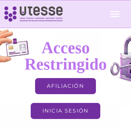
Skip
to
Tog
content
Nav
Inicio
Acceso
QUIÉNES SOMOS
Restringido
ACTUALIDAD
AFILIACIÓN
AFILIACIÓN
INICIA SESIÓN
FORMACIÓN