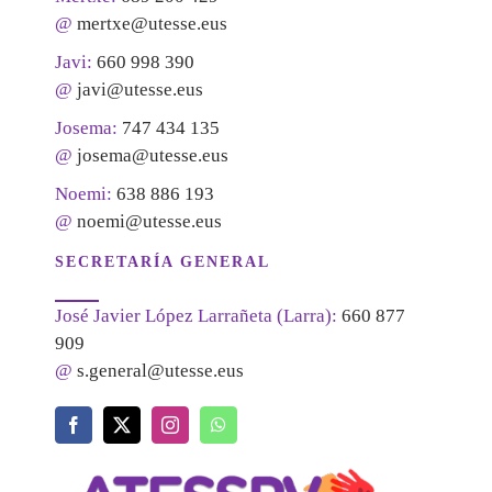
@
mertxe@utesse.eus
Javi:
660 998 390
@
javi@utesse.eus
Josema:
747 434 135
@
josema@utesse.eus
Noemi:
638 886 193
@
noemi@utesse.eus
SECRETARÍA GENERAL
José Javier López Larrañeta (Larra):
660 877
909
@
s.general@utesse.eus