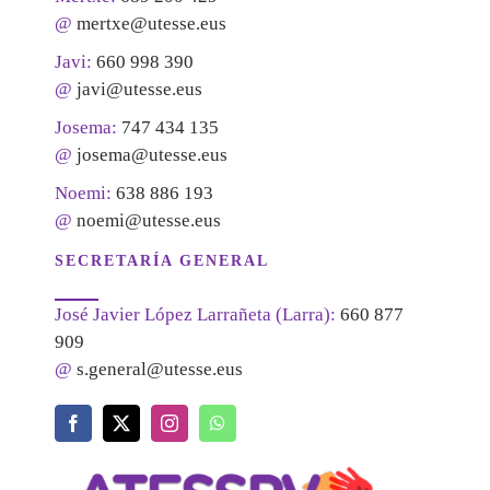
@
mertxe@utesse.eus
Javi:
660 998 390
@
javi@utesse.eus
Josema:
747 434 135
@
josema@utesse.eus
Noemi:
638 886 193
@
noemi@utesse.eus
SECRETARÍA GENERAL
José Javier López Larrañeta (Larra):
660 877
909
@
s.general@utesse.eus