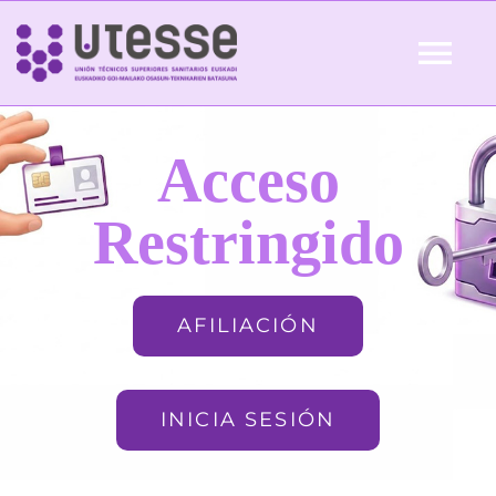
Skip
to
Tog
content
Nav
Inicio
Acceso
QUIÉNES SOMOS
Restringido
ACTUALIDAD
AFILIACIÓN
AFILIACIÓN
INICIA SESIÓN
FORMACIÓN