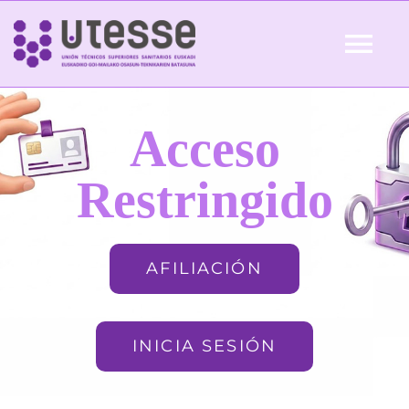
Skip
to
Tog
content
Nav
Inicio
Acceso
QUIÉNES SOMOS
Restringido
ACTUALIDAD
AFILIACIÓN
AFILIACIÓN
INICIA SESIÓN
FORMACIÓN