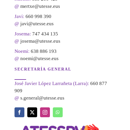
@
mertxe@utesse.eus
Javi:
660 998 390
@
javi@utesse.eus
Josema:
747 434 135
@
josema@utesse.eus
Noemi:
638 886 193
@
noemi@utesse.eus
SECRETARÍA GENERAL
José Javier López Larrañeta (Larra):
660 877
909
@
s.general@utesse.eus