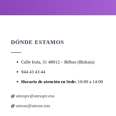
DÓNDE ESTAMOS
Calle
Irala, 31
48012 – Bilbao (Bizkaia)
944 43 43 44
Horario de atención en Sede:
10:00 a 14:00
@
atesspv@atesspv.eus
@
utesse@utesse.eus