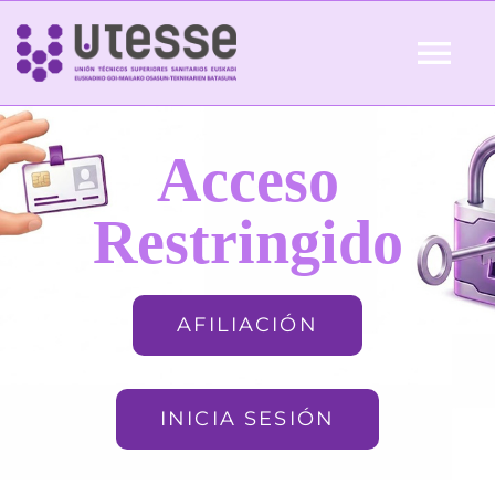
Skip
to
Tog
content
Nav
Inicio
Acceso
QUIÉNES SOMOS
Restringido
ACTUALIDAD
AFILIACIÓN
AFILIACIÓN
INICIA SESIÓN
FORMACIÓN