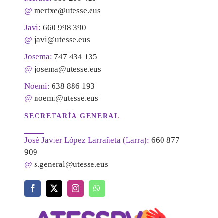
@
mertxe@utesse.eus
Javi:
660 998 390
@
javi@utesse.eus
Josema:
747 434 135
@
josema@utesse.eus
Noemi:
638 886 193
@
noemi@utesse.eus
SECRETARÍA GENERAL
José Javier López Larrañeta (Larra):
660 877
909
@
s.general@utesse.eus