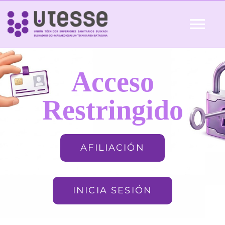
Skip
to
Tog
content
Nav
Inicio
Acceso
QUIÉNES SOMOS
Restringido
ACTUALIDAD
AFILIACIÓN
AFILIACIÓN
INICIA SESIÓN
FORMACIÓN