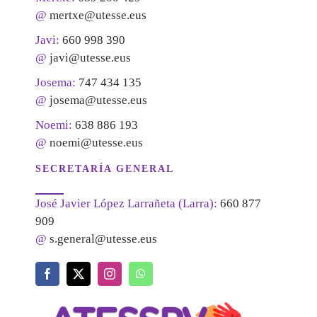
@
mertxe@utesse.eus
Javi:
660 998 390
@
javi@utesse.eus
Josema:
747 434 135
@
josema@utesse.eus
Noemi:
638 886 193
@
noemi@utesse.eus
SECRETARÍA GENERAL
José Javier López Larrañeta (Larra):
660 877
909
@
s.general@utesse.eus