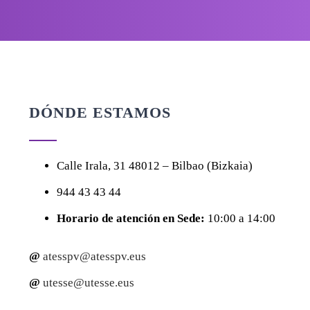
DÓNDE ESTAMOS
Calle
Irala, 31
48012 – Bilbao (Bizkaia)
944 43 43 44
Horario de atención en Sede:
10:00 a 14:00
@
atesspv@atesspv.eus
@
utesse@utesse.eus