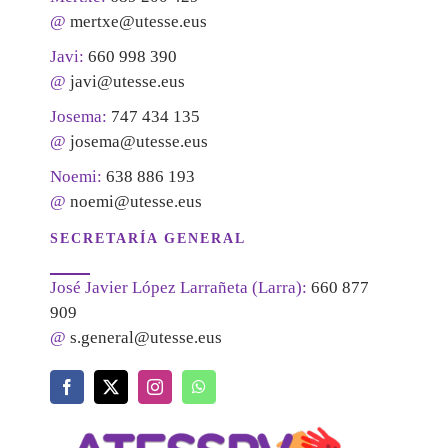
@
mertxe@utesse.eus
Javi:
660 998 390
@
javi@utesse.eus
Josema:
747 434 135
@
josema@utesse.eus
Noemi:
638 886 193
@
noemi@utesse.eus
SECRETARÍA GENERAL
José Javier López Larrañeta (Larra):
660 877
909
@
s.general@utesse.eus