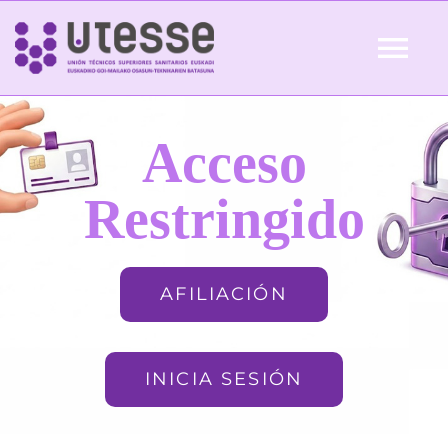
Skip
to
Tog
content
Nav
Inicio
Acceso
QUIÉNES SOMOS
Restringido
ACTUALIDAD
AFILIACIÓN
AFILIACIÓN
INICIA SESIÓN
FORMACIÓN