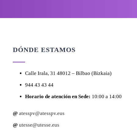
DÓNDE ESTAMOS
Calle
Irala, 31
48012 – Bilbao (Bizkaia)
944 43 43 44
Horario de atención en Sede:
10:00 a 14:00
@
atesspv@atesspv.eus
@
utesse@utesse.eus