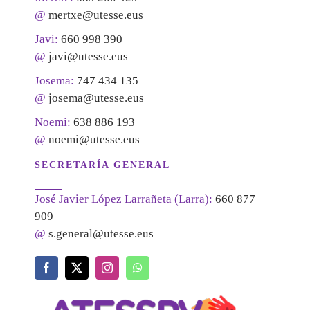
@
mertxe@utesse.eus
Javi:
660 998 390
@
javi@utesse.eus
Josema:
747 434 135
@
josema@utesse.eus
Noemi:
638 886 193
@
noemi@utesse.eus
SECRETARÍA GENERAL
José Javier López Larrañeta (Larra):
660 877
909
@
s.general@utesse.eus