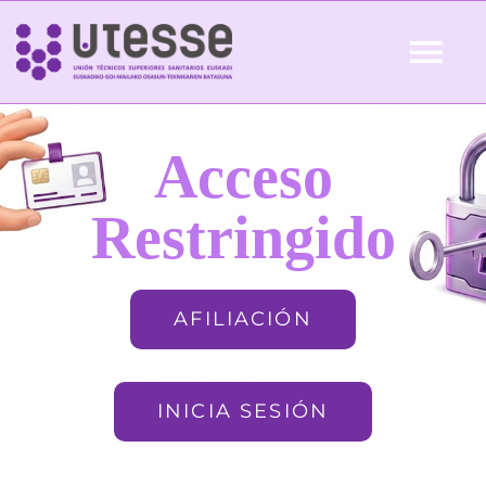
Skip
to
Tog
content
Nav
Inicio
Acceso
QUIÉNES SOMOS
Restringido
ACTUALIDAD
AFILIACIÓN
AFILIACIÓN
INICIA SESIÓN
FORMACIÓN