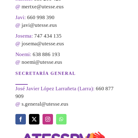
@
mertxe@utesse.eus
Javi:
660 998 390
@
javi@utesse.eus
Josema:
747 434 135
@
josema@utesse.eus
Noemi:
638 886 193
@
noemi@utesse.eus
SECRETARÍA GENERAL
José Javier López Larrañeta (Larra):
660 877
909
@
s.general@utesse.eus