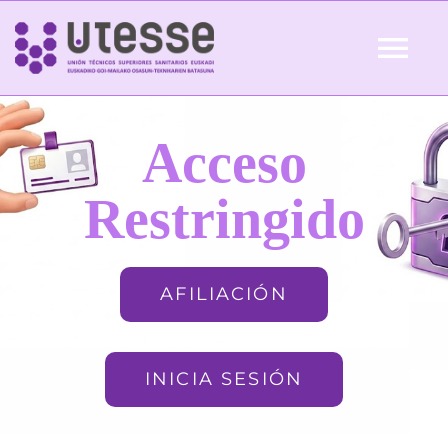
Skip
to
Tog
content
Nav
Inicio
Acceso
QUIÉNES SOMOS
Restringido
ACTUALIDAD
AFILIACIÓN
AFILIACIÓN
INICIA SESIÓN
FORMACIÓN