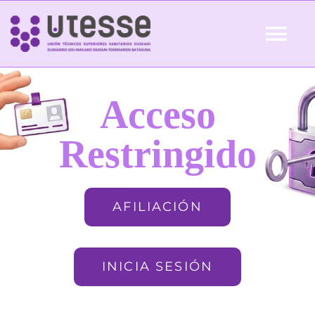
Skip
to
Tog
content
Nav
Inicio
Acceso
QUIÉNES SOMOS
Restringido
ACTUALIDAD
AFILIACIÓN
AFILIACIÓN
INICIA SESIÓN
FORMACIÓN