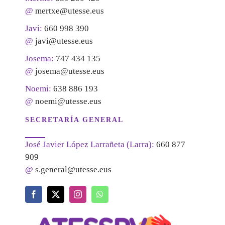
@
mertxe@utesse.eus
Javi:
660 998 390
@
javi@utesse.eus
Josema:
747 434 135
@
josema@utesse.eus
Noemi:
638 886 193
@
noemi@utesse.eus
SECRETARÍA GENERAL
José Javier López Larrañeta (Larra):
660 877
909
@
s.general@utesse.eus