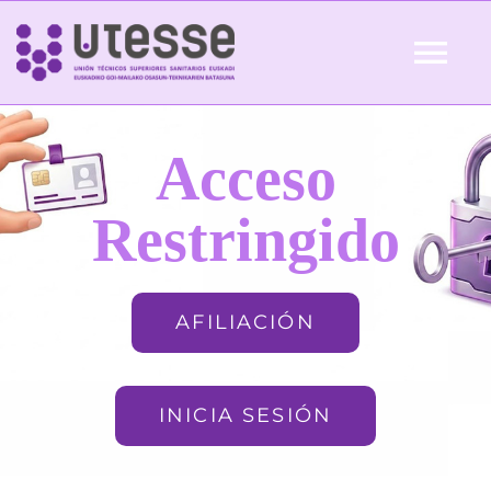
Skip
to
Tog
content
Nav
Inicio
Acceso
QUIÉNES SOMOS
Restringido
ACTUALIDAD
AFILIACIÓN
AFILIACIÓN
INICIA SESIÓN
FORMACIÓN