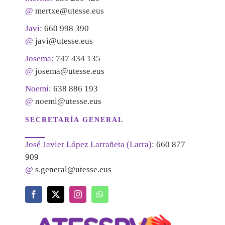
@
mertxe@utesse.eus
Javi:
660 998 390
@
javi@utesse.eus
Josema:
747 434 135
@
josema@utesse.eus
Noemi:
638 886 193
@
noemi@utesse.eus
SECRETARÍA GENERAL
José Javier López Larrañeta (Larra):
660 877
909
@
s.general@utesse.eus