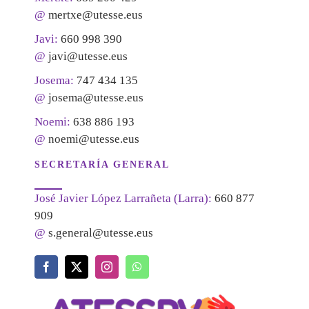
@
mertxe@utesse.eus
Javi:
660 998 390
@
javi@utesse.eus
Josema:
747 434 135
@
josema@utesse.eus
Noemi:
638 886 193
@
noemi@utesse.eus
SECRETARÍA GENERAL
José Javier López Larrañeta (Larra):
660 877
909
@
s.general@utesse.eus