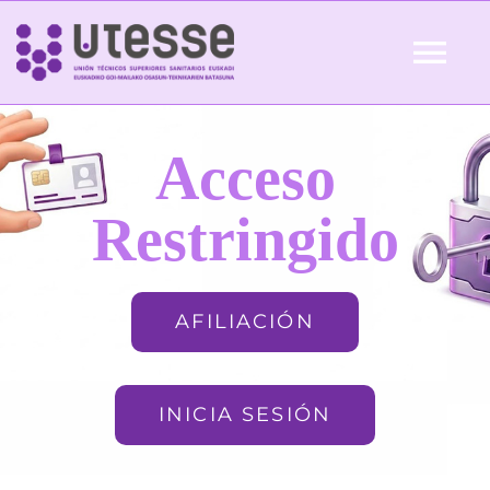
Skip
to
Tog
content
Nav
Inicio
Acceso
QUIÉNES SOMOS
Restringido
ACTUALIDAD
AFILIACIÓN
AFILIACIÓN
INICIA SESIÓN
FORMACIÓN