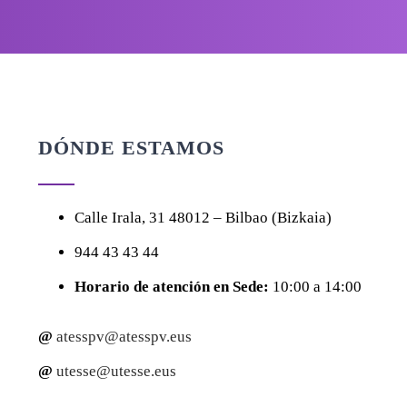
DÓNDE ESTAMOS
Calle
Irala, 31
48012 – Bilbao (Bizkaia)
944 43 43 44
Horario de atención en Sede:
10:00 a 14:00
@
atesspv@atesspv.eus
@
utesse@utesse.eus