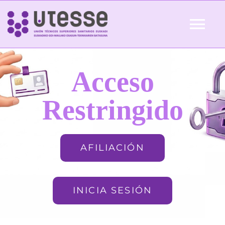
Skip
to
Tog
content
Nav
Inicio
Acceso
QUIÉNES SOMOS
Restringido
ACTUALIDAD
AFILIACIÓN
AFILIACIÓN
INICIA SESIÓN
FORMACIÓN