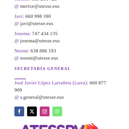
@
mertxe@utesse.eus
Javi:
660 998 390
@
javi@utesse.eus
Josema:
747 434 135
@
josema@utesse.eus
Noemi:
638 886 193
@
noemi@utesse.eus
SECRETARÍA GENERAL
José Javier López Larrañeta (Larra):
660 877
909
@
s.general@utesse.eus