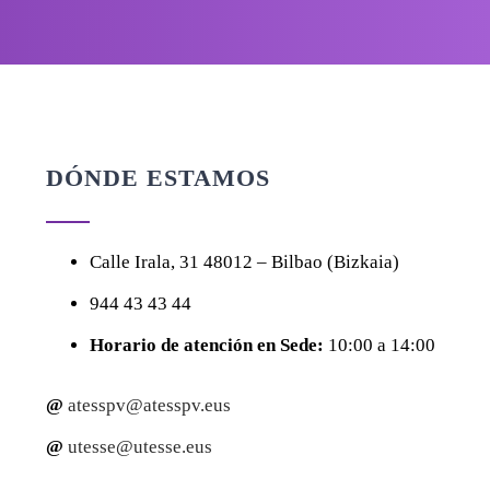
DÓNDE ESTAMOS
Calle
Irala, 31
48012 – Bilbao (Bizkaia)
944 43 43 44
Horario de atención en Sede:
10:00 a 14:00
@
atesspv@atesspv.eus
@
utesse@utesse.eus