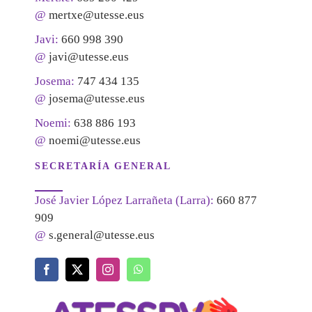
@
mertxe@utesse.eus
Javi:
660 998 390
@
javi@utesse.eus
Josema:
747 434 135
@
josema@utesse.eus
Noemi:
638 886 193
@
noemi@utesse.eus
SECRETARÍA GENERAL
José Javier López Larrañeta (Larra):
660 877
909
@
s.general@utesse.eus