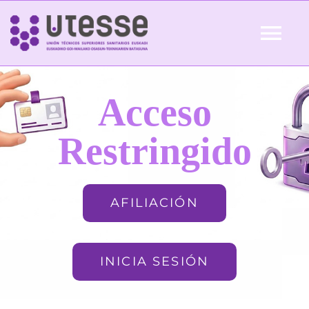
Skip
to
Tog
content
Nav
Inicio
Acceso
QUIÉNES SOMOS
Restringido
ACTUALIDAD
AFILIACIÓN
AFILIACIÓN
INICIA SESIÓN
FORMACIÓN