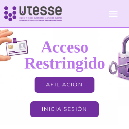
Skip
to
Tog
content
Nav
Inicio
Acceso
QUIÉNES SOMOS
Restringido
ACTUALIDAD
AFILIACIÓN
AFILIACIÓN
INICIA SESIÓN
FORMACIÓN