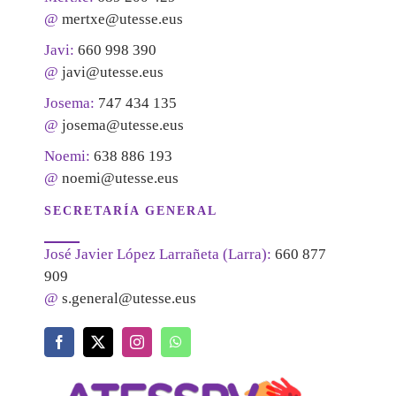
@
mertxe@utesse.eus
Javi:
660 998 390
@
javi@utesse.eus
Josema:
747 434 135
@
josema@utesse.eus
Noemi:
638 886 193
@
noemi@utesse.eus
SECRETARÍA GENERAL
José Javier López Larrañeta (Larra):
660 877
909
@
s.general@utesse.eus