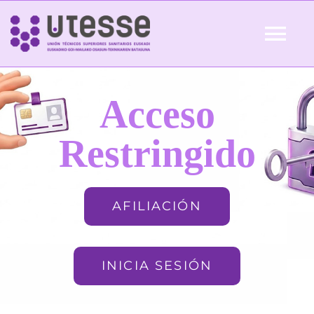
Skip
to
Tog
content
Nav
Inicio
Acceso
QUIÉNES SOMOS
Restringido
ACTUALIDAD
AFILIACIÓN
AFILIACIÓN
INICIA SESIÓN
FORMACIÓN