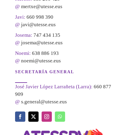
@
mertxe@utesse.eus
Javi:
660 998 390
@
javi@utesse.eus
Josema:
747 434 135
@
josema@utesse.eus
Noemi:
638 886 193
@
noemi@utesse.eus
SECRETARÍA GENERAL
José Javier López Larrañeta (Larra):
660 877
909
@
s.general@utesse.eus