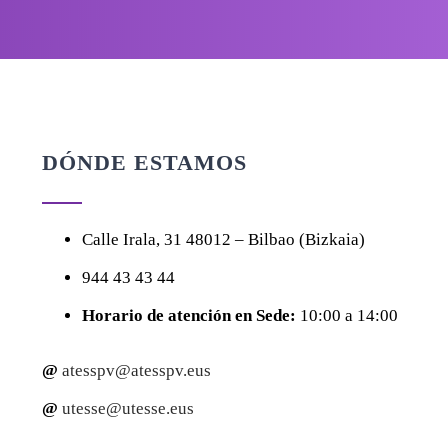
DÓNDE ESTAMOS
Calle
Irala, 31
48012 – Bilbao (Bizkaia)
944 43 43 44
Horario de atención en Sede:
10:00 a 14:00
@
atesspv@atesspv.eus
@
utesse@utesse.eus